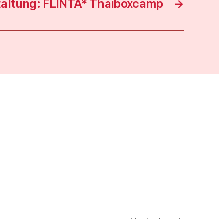
taltung: FLINTA* Thaiboxcamp
→