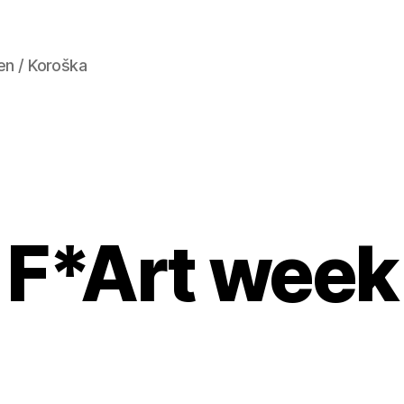
en / Koroška
F*Art week
Kategorien