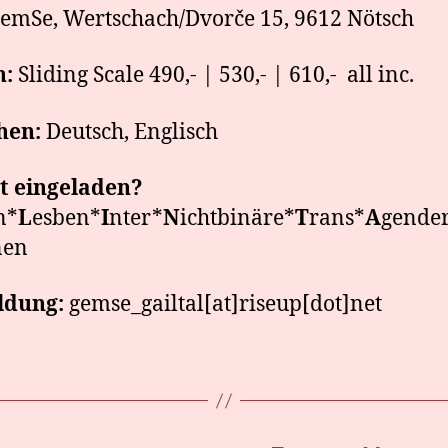
emSe, Wertschach/Dvorče 15, 9612 Nötsch
n:
Sliding Scale 490,- | 530,- | 610,- all inc.
hen:
Deutsch, Englisch
t eingeladen?
n*
L
esben*
I
nter*
N
ichtbinäre*
T
rans*
A
gende
nen
dung:
gemse_gailtal[at]riseup[dot]net