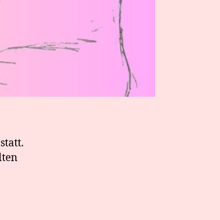
tatt.
lten