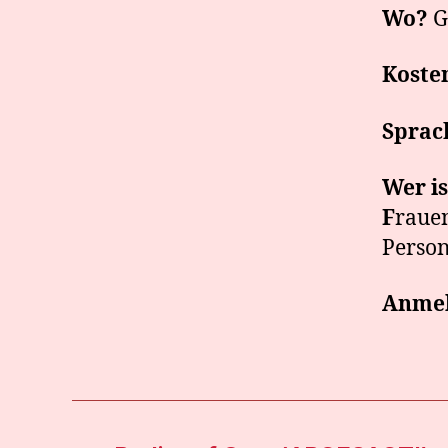
Wo?
G
Koste
Sprac
Wer is
F
raue
Perso
Anmel