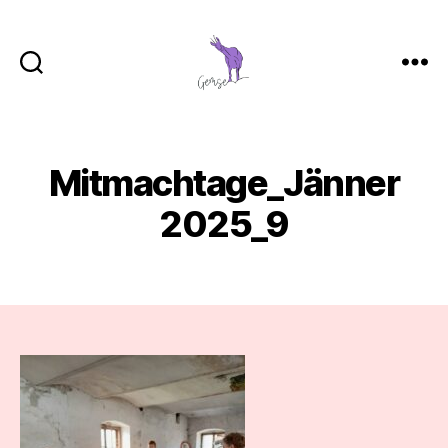
GemSe
-
Gemeinsam
Sein
Mitmachtage_Jänner
2025_9