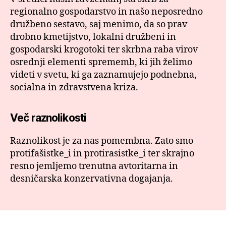
regionalno gospodarstvo in našo neposredno
družbeno sestavo, saj menimo, da so prav
drobno kmetijstvo, lokalni družbeni in
gospodarski krogotoki ter skrbna raba virov
osrednji elementi sprememb, ki jih želimo
videti v svetu, ki ga zaznamujejo podnebna,
socialna in zdravstvena kriza.
Več raznolikosti
Raznolikost je za nas pomembna. Zato smo
protifašistke_i in protirasistke_i ter skrajno
resno jemljemo trenutna avtoritarna in
desničarska konzervativna dogajanja.