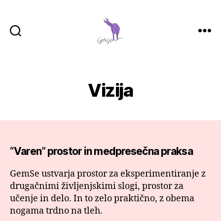
GemSe
-
Gemeinsam
Sein
Vizija
“Varen” prostor in medpresečna praksa
GemSe ustvarja prostor za eksperimentiranje z
drugačnimi življenjskimi slogi, prostor za
učenje in delo. In to zelo praktično, z obema
nogama trdno na tleh.