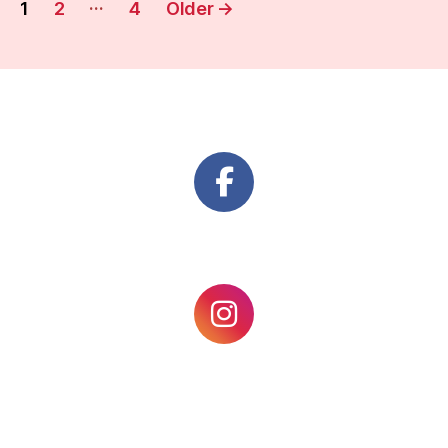
Številčenje
…
1
2
4
Older
→
prispevkov