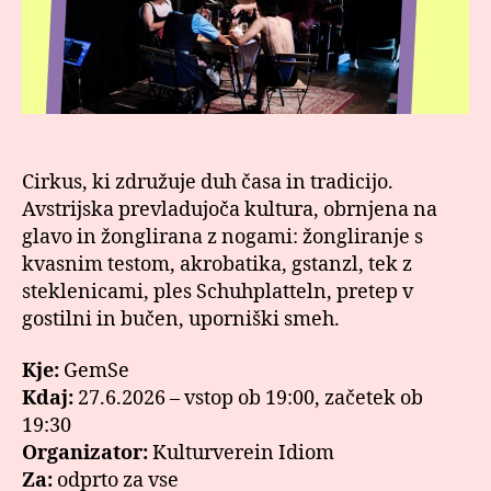
Cirkus, ki združuje duh časa in tradicijo.
Avstrijska prevladujoča kultura, obrnjena na
glavo in žonglirana z nogami: žongliranje s
kvasnim testom, akrobatika, gstanzl, tek z
steklenicami, ples Schuhplatteln, pretep v
gostilni in bučen, uporniški smeh.
Kje:
GemSe
Kdaj:
27.6.2026 – vstop ob 19:00, začetek ob
19:30
Organizator:
Kulturverein Idiom
Za:
odprto za vse