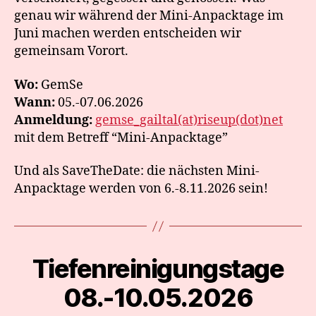
genau wir während der Mini-Anpacktage im
Juni machen werden entscheiden wir
gemeinsam Vorort.
Wo:
GemSe
Wann:
05.-07.06.2026
Anmeldung:
gemse_gailtal(at)riseup(dot)net
mit dem Betreff “Mini-Anpacktage”
Und als SaveTheDate: die nächsten Mini-
Anpacktage werden von 6.-8.11.2026 sein!
Tiefenreinigungstage
Categories
08.-10.05.2026