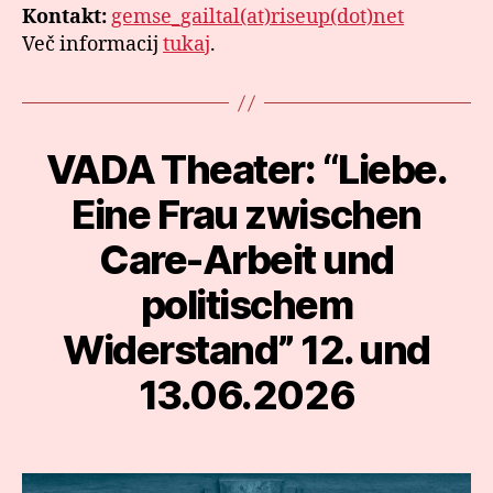
Kontakt:
gemse_gailtal(at)riseup(dot)net
Več informacij
tukaj
.
VADA Theater: “Liebe.
Categories
Eine Frau zwischen
Care-Arbeit und
politischem
Widerstand” 12. und
13.06.2026