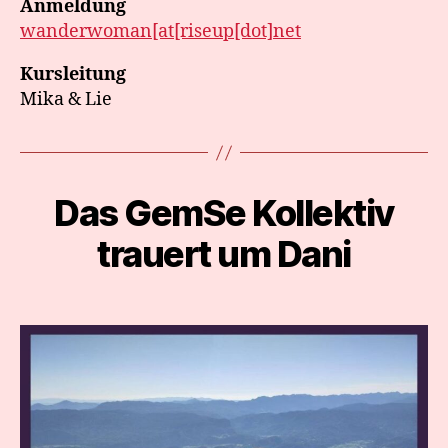
Anmeldung
wanderwoman[at[riseup[dot]net
Kursleitung
Mika & Lie
Das GemSe Kollektiv
Categories
trauert um Dani