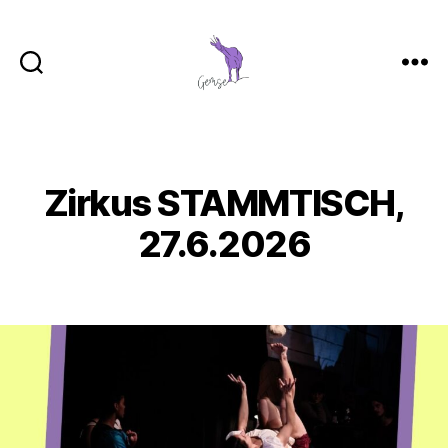
GemSe
-
Gemeinsam
Sein
Zirkus STAMMTISCH,
Categories
27.6.2026