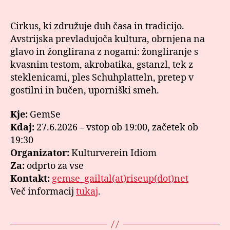
Cirkus, ki združuje duh časa in tradicijo.
Avstrijska prevladujoča kultura, obrnjena na
glavo in žonglirana z nogami: žongliranje s
kvasnim testom, akrobatika, gstanzl, tek z
steklenicami, ples Schuhplatteln, pretep v
gostilni in bučen, uporniški smeh.
Kje:
GemSe
Kdaj:
27.6.2026 – vstop ob 19:00, začetek ob
19:30
Organizator:
Kulturverein Idiom
Za:
odprto za vse
Kontakt:
gemse_gailtal(at)riseup(dot)net
Več informacij
tukaj
.