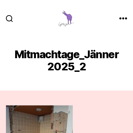
GemSe
-
Gemeinsam
Sein
Mitmachtage_Jänner
2025_2