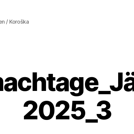
en / Koroška
achtage_J
2025_3