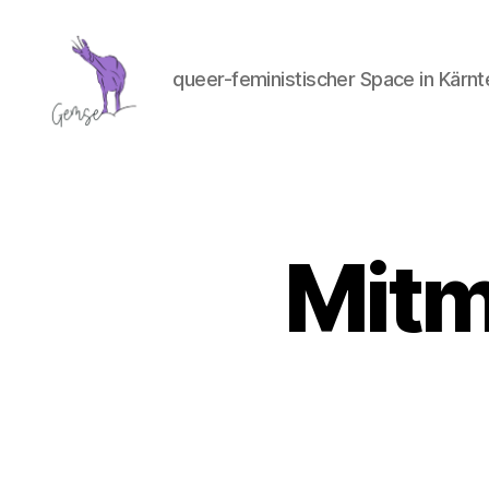
queer-feministischer Space in Kärnt
GemSe
-
Gemeinsam
Sein
Mitm